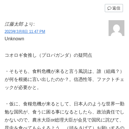
返信
江藤太郎
より:
2023年3月8日 11:47 PM
Unknown
コオロギ食推し（プロパガンダ）の疑問点
・そもそも、食料危機が来ると言う風説は、誰（組織？）
が何を根拠に言い出したのか？。信憑性等、ファクトチェ
ックが必要かと。
・仮に、食糧危機が来るとして、日本人のような世界一勤
勉な国民が、食うに困る事になるとしたら、政治責任でし
かないので、農水大臣or総理大臣が会見で国民に詫びて、
昆虫を食べてもらえるよう、（頭をさげて）お願いするの