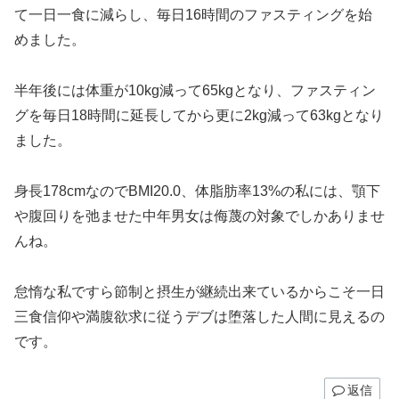
て一日一食に減らし、毎日16時間のファスティングを始
めました。
半年後には体重が10kg減って65kgとなり、ファスティン
グを毎日18時間に延長してから更に2kg減って63kgとなり
ました。
身長178cmなのでBMI20.0、体脂肪率13%の私には、顎下
や腹回りを弛ませた中年男女は侮蔑の対象でしかありませ
んね。
怠惰な私ですら節制と摂生が継続出来ているからこそ一日
三食信仰や満腹欲求に従うデブは堕落した人間に見えるの
です。
返信