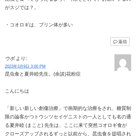
がスジでは？。
・コオロギは、プリン体が多い
返信
ウボ
より:
2023年3月9日 3:00 PM
昆虫食と夏井睦先生。(余談)花粉症
こんにちは
「新しい新しい創傷治療」で画期的な治療をされ、糖質制
限の論客かつトウシツセイゲニストの一人としても名の通
る夏井睦 (まこと) 先生は、ここに来て突然コオロギ食が
クローズアップされるずっと以前から、昆虫食を提唱され