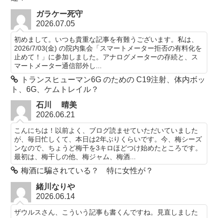
ガラケー死守
2026.07.05
初めまして。いつも貴重な記事を有難うございます。私は、
2026/7/03(金) の院内集会「スマートメーター拒否の有料化を
止めて！」に参加しました。アナログメーターの存続と、ス
マートメーター通信部外し...
トランスヒューマン6G のための C19注射、体内ボッ
ト、6G、ケムトレイル？
石川 晴美
2026.06.21
こんにちは！以前よく、ブログ読ませていただいていました
が、毎日忙しくて、本日は2年ぶりくらいです。今、梅シーズ
ンなので、ちょうど梅干を3キロほどつけ始めたところです。
最初は、梅干しの他、梅ジャム、梅酒...
梅酒に騙されている？ 特に女性が？
緒川なりや
2026.06.14
ザウルスさん、こういう記事も書くんですね。見直しました