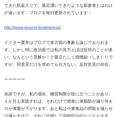
てきた筋金入りで、最近湧いてきたような新参者とはわけ
が違います。ブログを毎日更新されています：
http://www.wound-treatment.jp/
ドクター夏井はブログで多方面の事象も論じておられま
す。しかし特に政治面では私の見方とほぼ反対のことが多
い。なんという見解か！と腹立たしく憤慨頻（しき）りで
すが、同意見だけを求めても仕方ない。反対意見の存在。
ーーーーー
余談ですが、私の場合、糖質制限が役に立つことがあり、
１か月も実践すれば、それだけで簡単に体脂肪が減り何キ
ロか体重が下がります。あと私は小麦食品の摂取を減らせ
ば減らすほど、それに比例して花粉症が出なくなります。