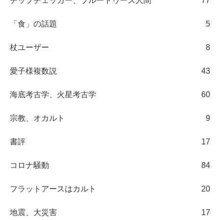
チップチェッカー、ブルートゥース人間
77
「食」の話題
5
杖ユーザー
8
愛子様複数説
43
海底考古学、火星考古学
60
宗教、オカルト
9
書評
17
コロナ騒動
84
フラットアースはカルト
20
地震、大災害
17