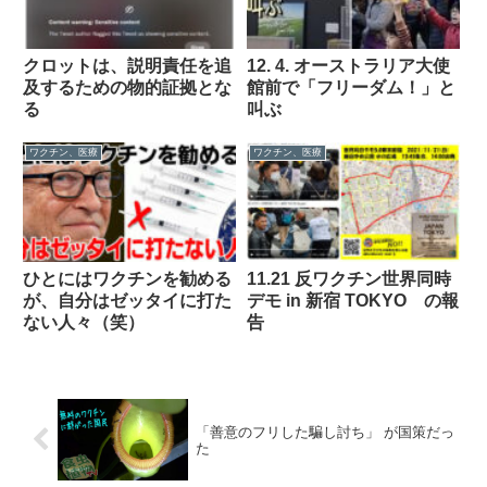
クロットは、説明責任を追
12. 4. オーストラリア大使
及するための物的証拠とな
館前で「フリーダム！」と
る
叫ぶ
ワクチン、医療
ワクチン、医療
ひとにはワクチンを勧める
11.21 反ワクチン世界同時
が、自分はゼッタイに打た
デモ in 新宿 TOKYO の報
ない人々（笑）
告
「善意のフリした騙し討ち」 が国策だっ
た