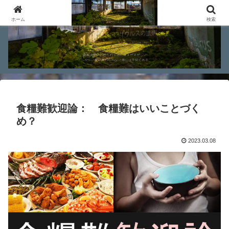
ホーム
検索
食糧難歓迎論： 食糧難はいいことづく
め？
2023.03.08