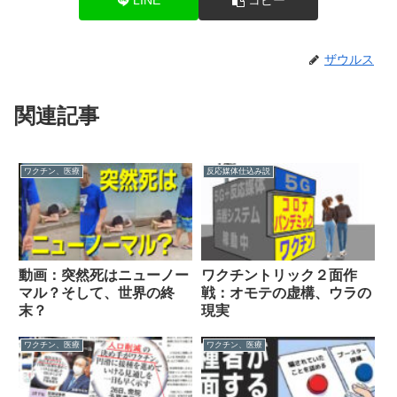
LINE
コピー
ザウルス
関連記事
ワクチン、医療
反応媒体仕込み説
動画：突然死はニューノー
ワクチントリック２面作
マル？そして、世界の終
戦：オモテの虚構、ウラの
末？
現実
ワクチン、医療
ワクチン、医療