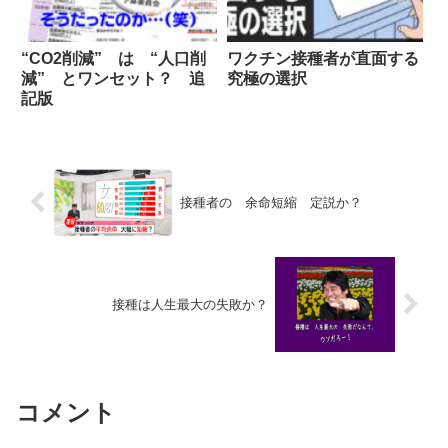
“CO2削減” は “人口削
ワクチン接種者が直面する
減” とワンセット？ 追
究極の選択
記版
接種者の 余命短縮 定説か？
接種は人生最大の失敗か？
コメント