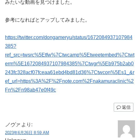
みたいな動画を見つけました。
参考になればとアップしてみました。
https://twitter.com/dongameryu/status/1672084937107984
385?
ref_src=twsrc%5Etfw%7Ctwcamp%5Etweetembed%7Ctwt
erm%5E1672084937107984385%7Ctwgr%5Eb975b2ab0
243fc328acf07fceaa61ebd4bd81d36%7Ctwcon%5Es1_&r
ef_url=https%3A%2F%2Fnote.com%2Fnakamuraclinic%2
Fn%2Fn98ab47e0f49c
返信
ノヴァ
より:
2023年6月26日 8:59 AM