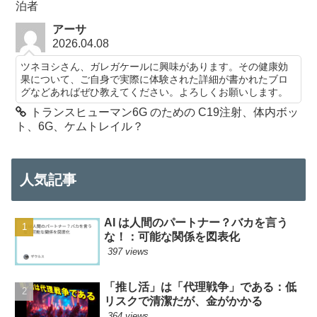
泊者
アーサ
2026.04.08
ツネヨシさん、ガレガケールに興味があります。その健康効
果について、ご自身で実際に体験された詳細が書かれたブロ
グなどあればぜひ教えてください。よろしくお願いします。
トランスヒューマン6G のための C19注射、体内ボッ
ト、6G、ケムトレイル？
人気記事
AI は人間のパートナー？バカを言う
な！：可能な関係を図表化
397 views
「推し活」は「代理戦争」である：低
リスクで清潔だが、金がかかる
364 views