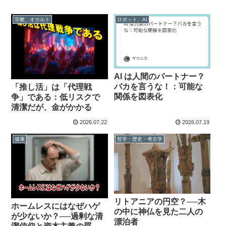
宗教、オカルト
ロボット、AI
AI は人間のパートナー？
バカを言うな！：可能な
「推し活」は「代理戦
関係を図表化
争」である：低リスクで
清潔だが、金がかかる
2026.07.22
2026.07.19
健康
哲学・歴史・考古学
リトアニアの円空？──木
ホームレスにはなぜハゲ
の中に神仏を見た二人の
が少ないか？──過剰な清
漂泊者