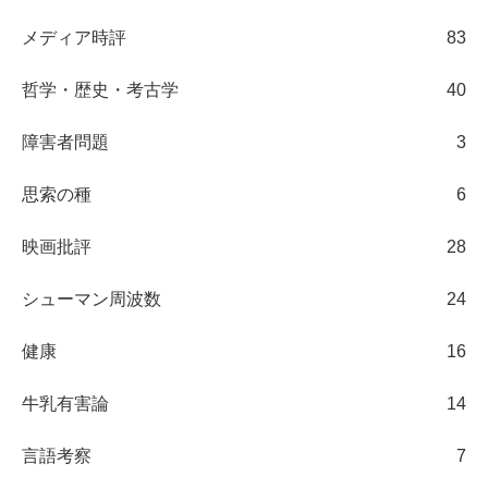
メディア時評
83
哲学・歴史・考古学
40
障害者問題
3
思索の種
6
映画批評
28
シューマン周波数
24
健康
16
牛乳有害論
14
言語考察
7