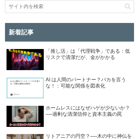
新着記事
「推し活」は「代理戦争」である：低
リスクで清潔だが、金がかかる
AI は人間のパートナー？バカを言う
な！：可能な関係を図表化
ホームレスにはなぜハゲが少ないか？
──過剰な清潔信仰と資本主義の罠
リトアニアの円空？──木の中に神仏を