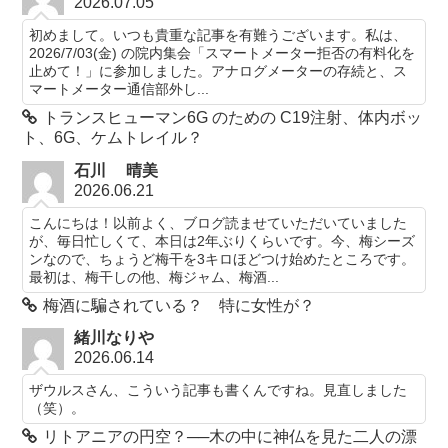
2026.07.05
初めまして。いつも貴重な記事を有難うございます。私は、
2026/7/03(金) の院内集会「スマートメーター拒否の有料化を
止めて！」に参加しました。アナログメーターの存続と、ス
マートメーター通信部外し...
トランスヒューマン6G のための C19注射、体内ボッ
ト、6G、ケムトレイル？
石川 晴美
2026.06.21
こんにちは！以前よく、ブログ読ませていただいていました
が、毎日忙しくて、本日は2年ぶりくらいです。今、梅シーズ
ンなので、ちょうど梅干を3キロほどつけ始めたところです。
最初は、梅干しの他、梅ジャム、梅酒...
梅酒に騙されている？ 特に女性が？
緒川なりや
2026.06.14
ザウルスさん、こういう記事も書くんですね。見直しました
（笑）。
リトアニアの円空？──木の中に神仏を見た二人の漂