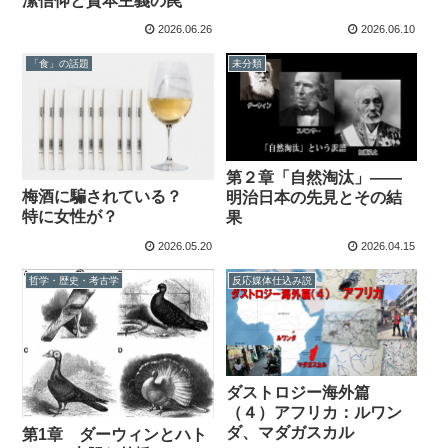
潔信仰と資本主義の罠
2026.06.26
2026.06.10
「食」の話題
未分類
第２章「自然淘汰」——
梅酒に騙されている？
明治日本の先見とその結
特に女性が？
果
2026.05.20
2026.04.15
哲学・歴史・考古学
反応媒体仕込み説
ダストロジー海外篇
（４）アフリカ：ルワン
ダ、マダガスカル
第1章 ダーウィンとハト