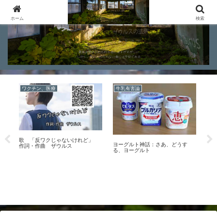
ホーム
検索
ワクチン、医療
牛乳有害論
フ
人
歌 「反ワクじゃないけれど」
ヨーグルト神話：さあ、どうす
！
作詞・作曲 ザウルス
る、ヨーグルト
フ
な