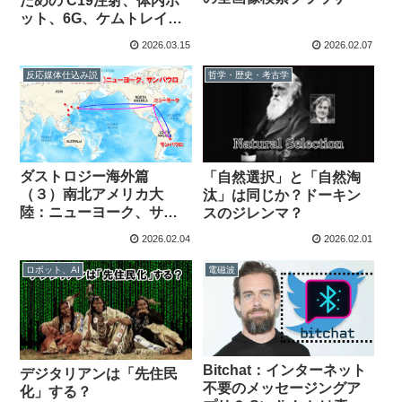
ための C19注射、体内ボ
ット、6G、ケムトレイ
ル？
2026.03.15
2026.02.07
反応媒体仕込み説
哲学・歴史・考古学
ダストロジー海外篇
「自然選択」と「自然淘
（３）南北アメリカ大
汰」は同じか？ドーキン
陸：ニューヨーク、サン
スのジレンマ？
パウロ
2026.02.04
2026.02.01
ロボット、AI
電磁波
Bitchat：インターネット
デジタリアンは「先住民
不要のメッセージングア
化」する？