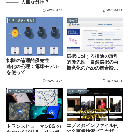
——– 大胆な外挿？
2026.04.11
2026.04.11
哲学・歴史・考古学
未分類
選択に対する排除の論理
排除の論理的優先性——
的優先性：自然選択の再
進化の公理：電球モデル
概念化のための集合論的
を使って
論証
2026.03.23
2026.03.21
反応媒体仕込み説
メディア時評
エプスタインファイル内
トランスヒューマン6G の
の全画像検索ブラウザー