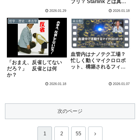
プリ？ Starlink とは真逆
の行き方？
2026.01.29
2026.01.18
哲学・歴史・考古学
未分類
血管内はナノテク工場？
忙しく動くマイクロロボ
「おまえ、反省してない
ット、構築されるフィラ
だろ？」 反省とは何
メント：ミハルセア博士
か？
2026.01.18
2026.01.07
次のページ
次
1
2
55