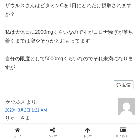
ザウルスさんはビタミンCを1日にどれだけ摂取されます
か？
私は大体日に2000mgくらいなのですがコロナ騒ぎが落ち
着くまでは増やそうかとおもってます
自分の限度として5000mgくらいなのでそれ未満になりま
すが
返信
ザウルス
より:
2020年3月2日 1:21 AM
りゃ さま
お久しぶりです。
ホーム
シェア
トップ
サイドバー