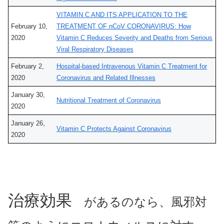
VITAMIN C AND ITS APPLICATION TO THE
February 10,
TREATMENT OF nCoV CORONAVIRUS: How
2020
Vitamin C Reduces Severity and Deaths from Serious
Viral Respiratory Diseases
February 2,
Hospital-based Intravenous Vitamin C Treatment for
2020
Coronavirus and Related Illnesses
January 30,
Nutritional Treatment of Coronavirus
2020
January 26,
Vitamin C Protects Against Coronavirus
2020
治療効果
があるのなら、風邪対