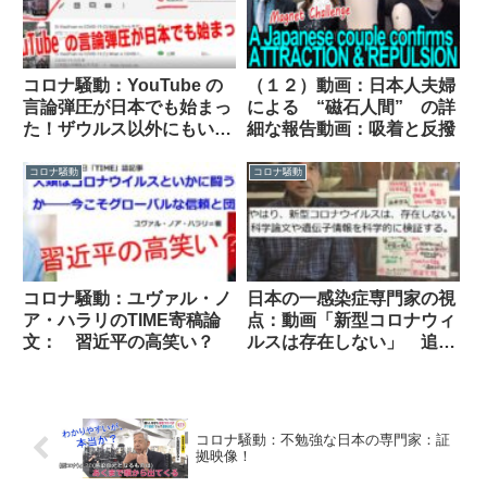
コロナ騒動：YouTube の
（１２）動画：日本人夫婦
言論弾圧が日本でも始まっ
による “磁石人間” の詳
た！ザウルス以外にもいる
細な報告動画：吸着と反撥
はずだ！
コロナ騒動
コロナ騒動
コロナ騒動：ユヴァル・ノ
日本の一感染症専門家の視
ア・ハラリのTIME寄稿論
点：動画「新型コロナウィ
文： 習近平の高笑い？
ルスは存在しない」 追
記：この動画は削除され
た！
コロナ騒動：不勉強な日本の専門家：証
拠映像！