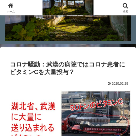
ホーム
検索
コロナ騒動：武漢の病院ではコロナ患者に
ビタミンCを大量投与？
2020.02.28