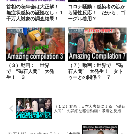
首相の忘年会は大正解！
コロナ騒動：感染者の涙か
無症状感染の証拠なし：１
ら陽性反応！ だから、ゴ
千万人対象の調査結果！
ーグル着用？
コロナ騒動
コロナ騒動
（３）動画： 世界
（７）動画：世界で “磁
で “磁石人間” 大発
石人間” 大発生！ タト
生！ ３
ゥーとの関係？ ７
（１２）動画：日本人夫婦による “磁石
人間” の詳細な報告動画：吸着と反撥