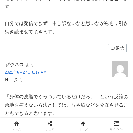
す。
自分では発信できず，申し訳ないなと思いながらも，引き
続き読ませて頂きます。
返信
ザウルス
より:
2021年6月27日 8:17 AM
N さま
「身体の皮脂でくっついているだけだろ」 という反論の
余地を与えない方法としては、服や紙などを介在させるこ
ともできると思います。
しかし、今度は 「服の下に薄い金属片を忍ばせているん
ホーム
シェア
トップ
サイドバー