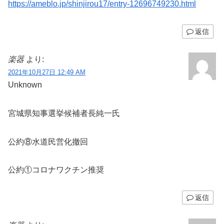
https://ameblo.jp/shinjirou17/entry-12696749230.html
返信
楽器
より:
2021年10月27日 12:49 AM
Unknown
宮城県知事選挙候補者長純一氏
公約⑧水道民営化撤回
公約①コロナワクチン推奨
返信