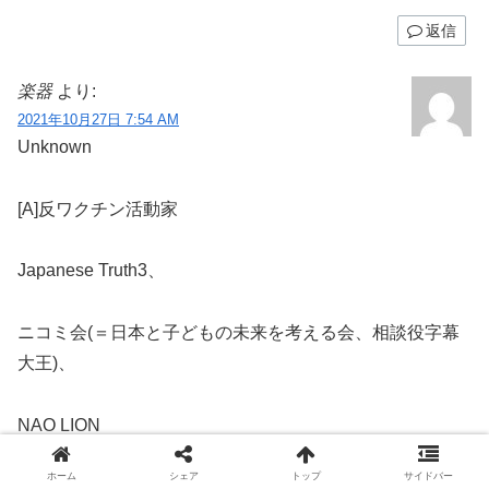
返信
楽器
より:
2021年10月27日 7:54 AM
Unknown
[A]反ワクチン活動家
Japanese Truth3、
ニコミ会(＝日本と子どもの未来を考える会、相談役字幕
大王)、
NAO LION
ホーム
シェア
トップ
サイドバー
と街宣した