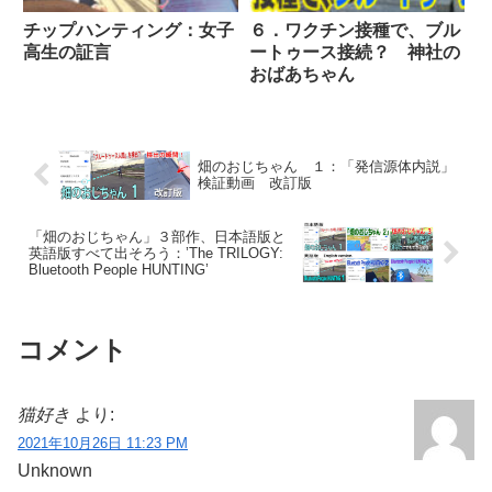
チップハンティング：女子
６．ワクチン接種で、ブル
高生の証言
ートゥース接続？ 神社の
おばあちゃん
畑のおじちゃん １：「発信源体内説」
検証動画 改訂版
「畑のおじちゃん」３部作、日本語版と
英語版すべて出そろう：’The TRILOGY:
Bluetooth People HUNTING’
コメント
猫好き
より:
2021年10月26日 11:23 PM
Unknown