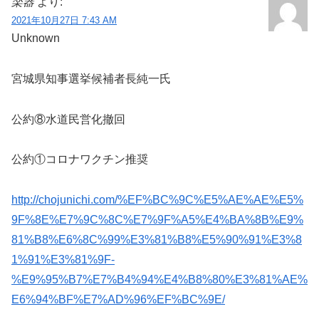
楽器
より:
2021年10月27日 7:43 AM
Unknown
宮城県知事選挙候補者長純一氏
公約⑧水道民営化撤回
公約①コロナワクチン推奨
http://chojunichi.com/%EF%BC%9C%E5%AE%AE%E5%
9F%8E%E7%9C%8C%E7%9F%A5%E4%BA%8B%E9%
81%B8%E6%8C%99%E3%81%B8%E5%90%91%E3%8
1%91%E3%81%9F-
%E9%95%B7%E7%B4%94%E4%B8%80%E3%81%AE%
E6%94%BF%E7%AD%96%EF%BC%9E/