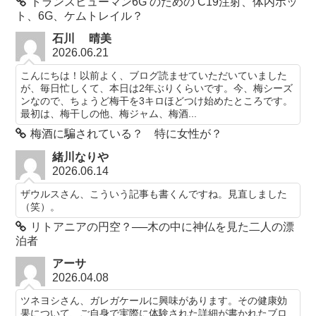
トランスヒューマン6G のための C19注射、体内ボッ
ト、6G、ケムトレイル？
石川 晴美
2026.06.21
こんにちは！以前よく、ブログ読ませていただいていました
が、毎日忙しくて、本日は2年ぶりくらいです。今、梅シーズ
ンなので、ちょうど梅干を3キロほどつけ始めたところです。
最初は、梅干しの他、梅ジャム、梅酒...
梅酒に騙されている？ 特に女性が？
緒川なりや
2026.06.14
ザウルスさん、こういう記事も書くんですね。見直しました
（笑）。
リトアニアの円空？──木の中に神仏を見た二人の漂
泊者
アーサ
2026.04.08
ツネヨシさん、ガレガケールに興味があります。その健康効
果について、ご自身で実際に体験された詳細が書かれたブロ