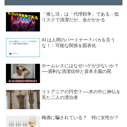
「推し活」は「代理戦争」である：低
リスクで清潔だが、金がかかる
AI は人間のパートナー？バカを言う
な！：可能な関係を図表化
ホームレスにはなぜハゲが少ないか？
──過剰な清潔信仰と資本主義の罠
リトアニアの円空？──木の中に神仏を
見た二人の漂泊者
梅酒に騙されている？ 特に女性が？