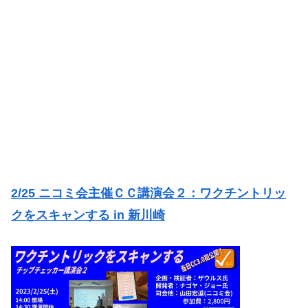
2/25 ニコミ会主催ＣＣ講演会２：ワクチントリッ
クをスキャンする in 新川崎