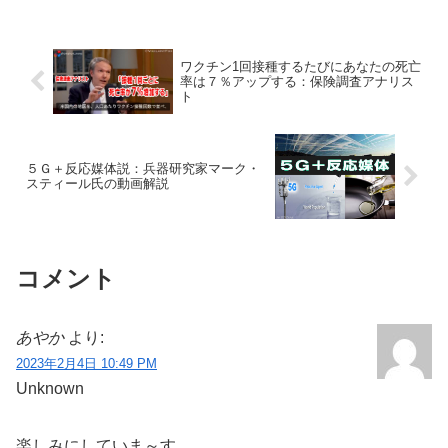
ワクチン1回接種するたびにあなたの死亡
率は７％アップする：保険調査アナリス
ト
５Ｇ＋反応媒体説：兵器研究家マーク・
スティール氏の動画解説
コメント
あやか
より:
2023年2月4日 10:49 PM
Unknown
楽しみにしていま～す。