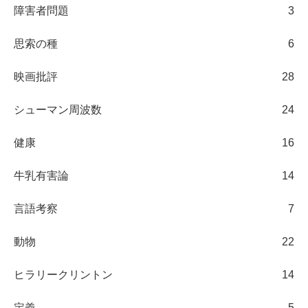
障害者問題
3
思索の種
6
映画批評
28
シューマン周波数
24
健康
16
牛乳有害論
14
言語考察
7
動物
22
ヒラリークリントン
14
定義
5