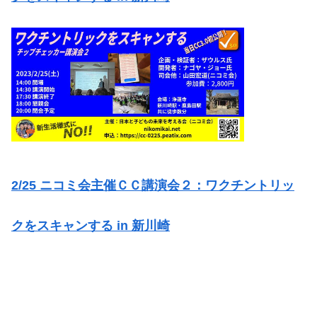
2/25 ニコミ会主催ＣＣ講演会２：ワクチントリッ
クをスキャンする in 新川崎