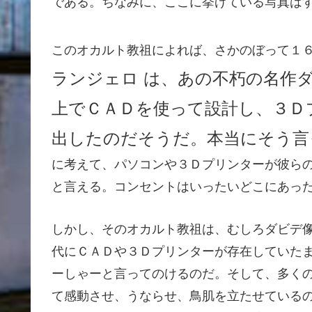
である。ちなみに、ここに挙げている写真は
このオカルト教祖によれば、さかのぼって１
ランジェロ
は、あの不朽の名作
上でＣＡＤを使って設計し、３Ｄ
出したのだそうだ。本当にそう言
に考えて、パソコンや３Ｄプリンターが彼ら
と言える。コンセントはいったいどこにあっ
しかし、そのオカルト教祖は、むしろダビデ
代にＣＡＤや３Ｄプリンターが存在していた
ーしゃーと言ってのけるのだ。そして、多く
て感動させ、うならせ、鳥肌を立たせている