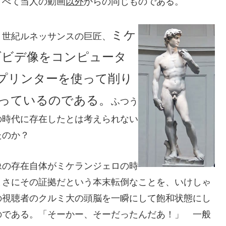
すべて当人の動画
以外
からの同じものである。
ミケ
６世紀ルネッサンスの巨匠、
ダビデ像を
コンピュータ
プリンターを使って削り
っているのである。
ふつう
の時代に存在したとは考えられない
たのか？
像の存在自体がミケランジェロの時
まさにその証拠だという本末転倒なことを、いけしゃ
の視聴者のクルミ大の頭脳を一瞬にして飽和状態にし
のである。「そーかー、そーだったんだあ！」 一般