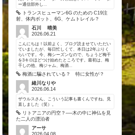
ー通信部外し...
トランスヒューマン6G のための C19注
射、体内ボット、6G、ケムトレイル？
石川 晴美
2026.06.21
こんにちは！以前よく、ブログ読ませていただい
ていましたが、毎日忙しくて、本日は2年ぶりく
らいです。今、梅シーズンなので、ちょうど梅干
を3キロほどつけ始めたところです。最初は、梅
干しの他、梅ジャム、梅酒...
梅酒に騙されている？ 特に女性が？
緒川なりや
2026.06.14
ザウルスさん、こういう記事も書くんですね。見
直しました（笑）。
リトアニアの円空？──木の中に神仏を見
た二人の漂泊者
アーサ
2026.04.08