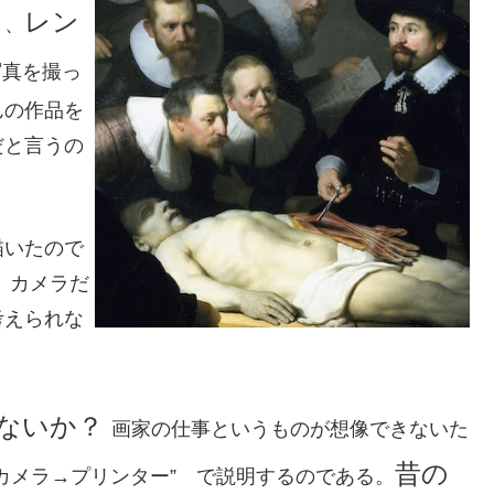
レン
と、
写真を撮っ
んの作品を
だと言うの
描いたので
、カメラだ
考えられな
はないか？
画家の仕事というものが想像できないた
昔の
カメラ→プリンター” で説明するのである。