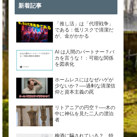
新着記事
「推し活」は「代理戦争」
である：低リスクで清潔だ
が、金がかかる
AI は人間のパートナー？バ
カを言うな！：可能な関係
を図表化
ホームレスにはなぜハゲが
少ないか？──過剰な清潔信
仰と資本主義の罠
リトアニアの円空？──木の
中に神仏を見た二人の漂泊
者
梅酒に騙されている？ 特