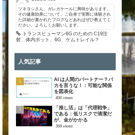
ツネヨシさん、ガレガケールに興味があります。
その健康効果について、ご自身で実際に体験され
た詳細が書かれたブログなどあればぜひ教えてく
ださい。よろしくお願いします。
トランスヒューマン6G のための C19注
射、体内ボット、6G、ケムトレイル？
人気記事
AI は人間のパートナー？バ
カを言うな！：可能な関係
を図表化
406 views
「推し活」は「代理戦争」
である：低リスクで清潔だ
が、金がかかる
368 views