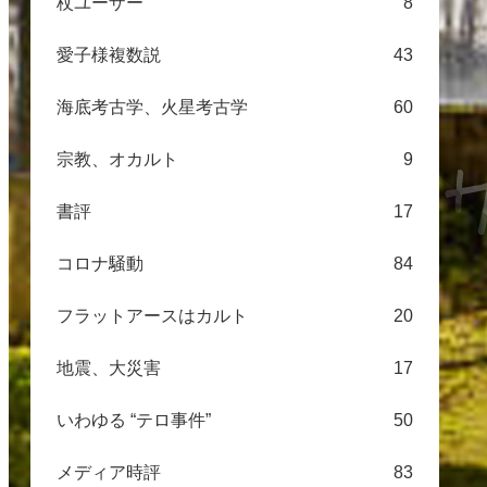
杖ユーザー
8
愛子様複数説
43
海底考古学、火星考古学
60
宗教、オカルト
9
書評
17
コロナ騒動
84
フラットアースはカルト
20
地震、大災害
17
いわゆる “テロ事件”
50
メディア時評
83