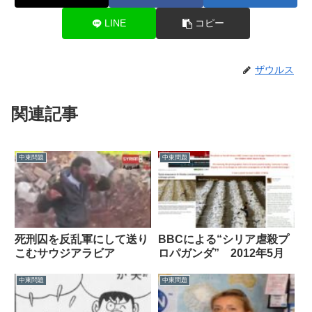
LINE
コピー
ザウルス
関連記事
中東問題
中東問題
死刑囚を反乱軍にして送り
BBCによる“シリア虐殺プ
こむサウジアラビア
ロパガンダ” 2012年5月
中東問題
中東問題