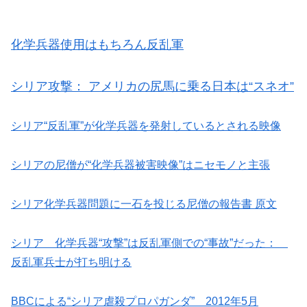
化学兵器使用はもちろん反乱軍
シリア攻撃： アメリカの尻馬に乗る日本は“スネオ”
シリア“反乱軍”が化学兵器を発射しているとされる映像
シリアの尼僧が“化学兵器被害映像”はニセモノと主張
シリア化学兵器問題に一石を投じる尼僧の報告書 原文
シリア 化学兵器“攻撃”は反乱軍側での“事故”だった：
反乱軍兵士が打ち明ける
BBCによる“シリア虐殺プロパガンダ” 2012年5月