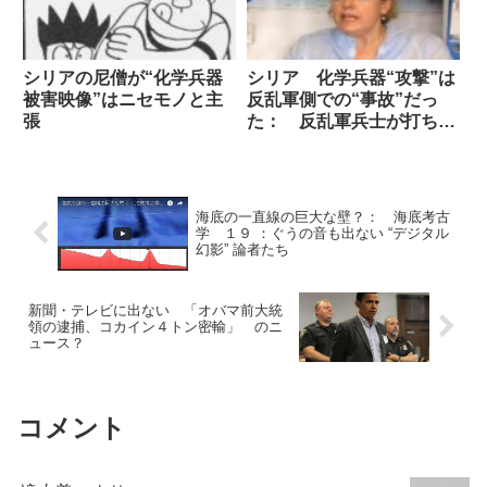
シリアの尼僧が“化学兵器
シリア 化学兵器“攻撃”は
被害映像”はニセモノと主
反乱軍側での“事故”だっ
張
た： 反乱軍兵士が打ち明
ける
海底の一直線の巨大な壁？： 海底考古
学 １９ ：ぐうの音も出ない “デジタル
幻影” 論者たち
新聞・テレビに出ない 「オバマ前大統
領の逮捕、コカイン４トン密輸」 のニ
ュース？
コメント