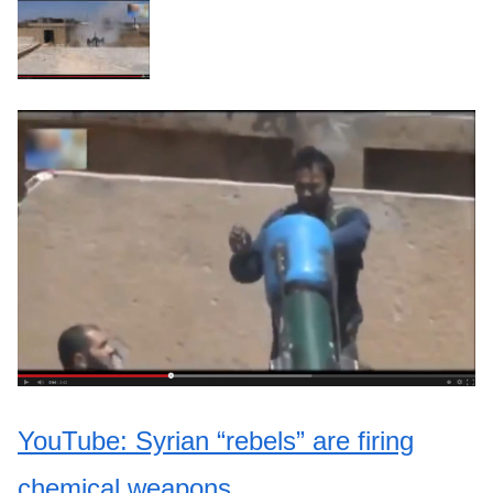
YouTube:
Syrian “rebels” are firing
chemical weapons