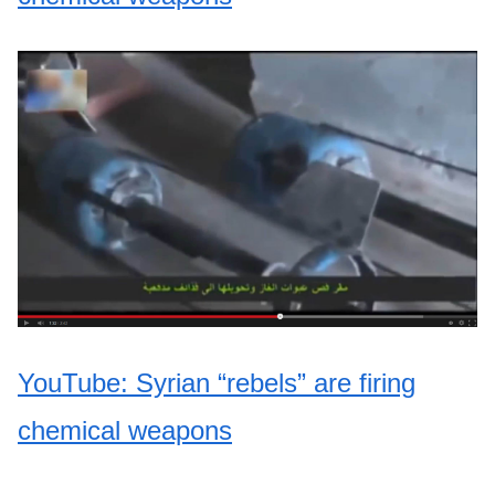
YouTube:
Syrian “rebels” are firing
chemical weapons