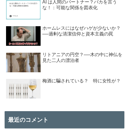
AI は人間のパートナー？バカを言う
な！：可能な関係を図表化
ホームレスにはなぜハゲが少ないか？
──過剰な清潔信仰と資本主義の罠
リトアニアの円空？──木の中に神仏を
見た二人の漂泊者
梅酒に騙されている？ 特に女性が？
最近のコメント