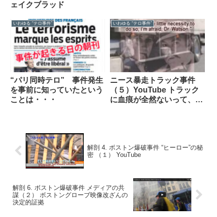
ェイクブラッド
いわゆる “テロ事件”
いわゆる “テロ事件”
“パリ同時テロ” 事件発生
ニース暴走トラック事件
を事前に知っていたという
（５）YouTube トラック
ことは・・・
に血痕が全然ないって、ど
ういうこと？
解剖 4. ボストン爆破事件 “ヒーロー”の秘
密 （１） YouTube
解剖 6. ボストン爆破事件 メディアの共
謀（２） ボストングローブ映像改ざんの
決定的証拠