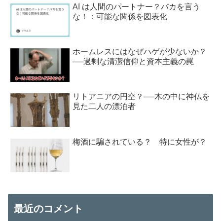
AI は人間のパートナー？バカを言う
な！：可能な関係を図表化
ホームレスにはなぜハゲが少ないか？
──過剰な清潔信仰と資本主義の罠
リトアニアの円空？──木の中に神仏を
見た二人の漂泊者
梅酒に騙されている？ 特に女性が？
最近のコメント