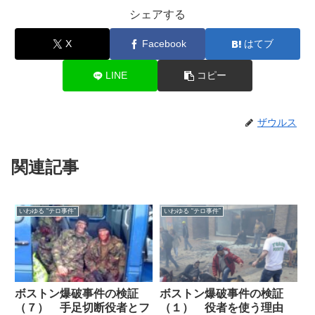
シェアする
X
Facebook
はてブ
LINE
コピー
ザウルス
関連記事
いわゆる “テロ事件”
いわゆる “テロ事件”
ボストン爆破事件の検証
ボストン爆破事件の検証
（７） 手足切断役者とフ
（１） 役者を使う理由