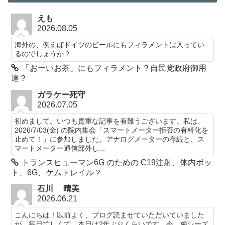
えも
2026.08.05
海外の、例えばドイツのビールにもフィラメントは入ってい
るのでしょうか？
「おーいお茶」にもフィラメント？自民党政府御用
達？
ガラケー死守
2026.07.05
初めまして。いつも貴重な記事を有難うございます。私は、
2026/7/03(金) の院内集会「スマートメーター拒否の有料化を
止めて！」に参加しました。アナログメーターの存続と、ス
マートメーター通信部外し...
トランスヒューマン6G のための C19注射、体内ボッ
ト、6G、ケムトレイル？
石川 晴美
2026.06.21
こんにちは！以前よく、ブログ読ませていただいていました
が、毎日忙しくて、本日は2年ぶりくらいです。今、梅シーズ