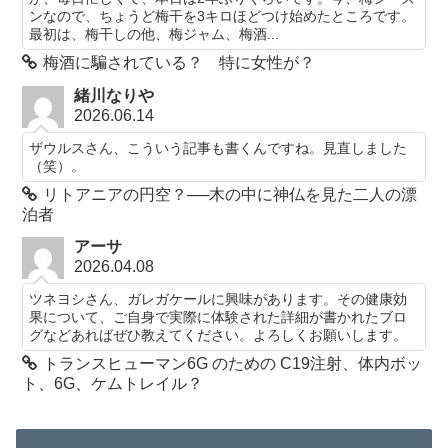
ンなので、ちょうど梅干を3キロほどつけ始めたところです。
最初は、梅干しの他、梅ジャム、梅酒...
梅酒に騙されている？ 特に女性が？
緒川なりや
2026.06.14
ザウルスさん、こういう記事も書くんですね。見直しました
（笑）。
リトアニアの円空？──木の中に神仏を見た二人の漂
泊者
アーサ
2026.04.08
ツネヨシさん、ガレガケールに興味があります。その健康効
果について、ご自身で実際に体験された詳細が書かれたブロ
グなどあればぜひ教えてください。よろしくお願いします。
トランスヒューマン6G のための C19注射、体内ボッ
ト、6G、ケムトレイル？