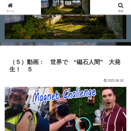
ホーム
検索
（５）動画： 世界で “磁石人間” 大発
生！ ５
2021.06.10