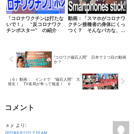
「コロナワクチンは打たな
動画：「スマホがコロナワ
いで！」 “反コロナワク
クチン接種者の身体にくっ
チンポスター” の紹介
つく？ そんなバカな、ハ
ハハハハ！」（笑）
“コロワク磁石人間” 日本で２つ目の動画
か？
（６）動画： インドで “磁石人間” 大
発生！ TV各局が争って報道！ ６
コメント
ｓｙ
より:
2021年6月11日 2:10 AM