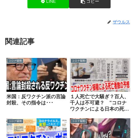
LINE
コピー
ザウルス
関連記事
コロナ騒動
コロナ騒動
米国：反ワクチン派の言論
１人死亡で大騒ぎ？百人、
封殺、その指令は･･･
千人は不可避？ “コロナ
ワクチンによる日本の死亡
者数” の予想
コロナ騒動
コロナ騒動