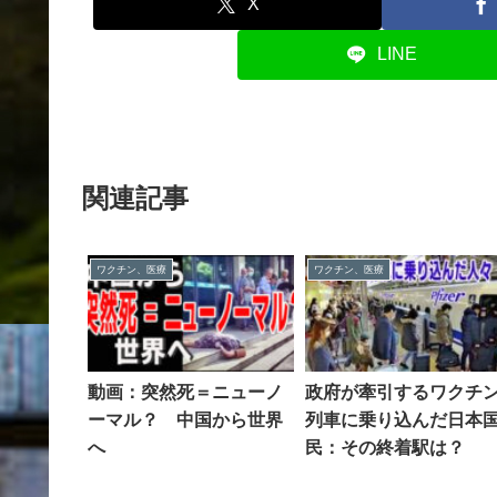
X
LINE
関連記事
ワクチン、医療
ワクチン、医療
動画：突然死＝ニューノ
政府が牽引するワクチ
ーマル？ 中国から世界
列車に乗り込んだ日本
へ
民：その終着駅は？