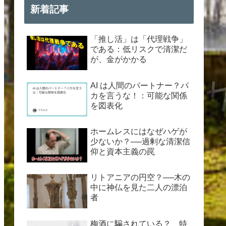
新着記事
「推し活」は「代理戦争」
である：低リスクで清潔だ
が、金がかかる
AI は人間のパートナー？バ
カを言うな！：可能な関係
を図表化
ホームレスにはなぜハゲが
少ないか？──過剰な清潔信
仰と資本主義の罠
リトアニアの円空？──木の
中に神仏を見た二人の漂泊
者
梅酒に騙されている？ 特