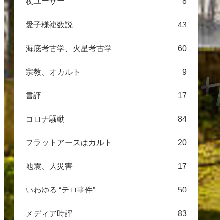
杖ユーザー
8
愛子様複数説
43
海底考古学、火星考古学
60
宗教、オカルト
9
書評
17
コロナ騒動
84
フラットアースはカルト
20
地震、大災害
17
いわゆる “テロ事件”
50
メディア時評
83