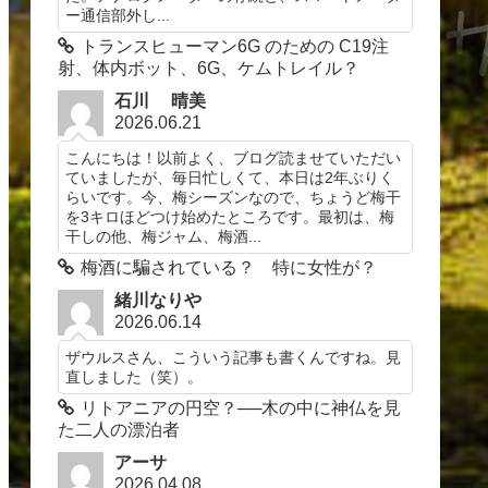
ー通信部外し...
トランスヒューマン6G のための C19注
射、体内ボット、6G、ケムトレイル？
石川 晴美
2026.06.21
こんにちは！以前よく、ブログ読ませていただい
ていましたが、毎日忙しくて、本日は2年ぶりく
らいです。今、梅シーズンなので、ちょうど梅干
を3キロほどつけ始めたところです。最初は、梅
干しの他、梅ジャム、梅酒...
梅酒に騙されている？ 特に女性が？
緒川なりや
2026.06.14
ザウルスさん、こういう記事も書くんですね。見
直しました（笑）。
リトアニアの円空？──木の中に神仏を見
た二人の漂泊者
アーサ
2026.04.08