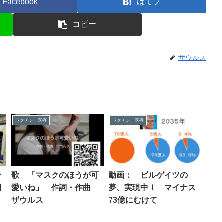
Facebook
はてブ
コピー
ザウルス
ワクチン、医療
ワクチン、医療
ン
歌 「マスクのほうが可
動画： ビルゲイツの
国
愛いね」 作詞・作曲
夢、実現中！ マイナス
ザウルス
73億にむけて