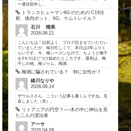
ー通信部外し...
トランスヒューマン6G のための C19注
射、体内ボット、6G、ケムトレイル？
石川 晴美
2026.06.21
こんにちは！以前よく、ブログ読ませていただい
ていましたが、毎日忙しくて、本日は2年ぶりく
らいです。今、梅シーズンなので、ちょうど梅干
を3キロほどつけ始めたところです。最初は、梅
干しの他、梅ジャム、梅酒...
梅酒に騙されている？ 特に女性が？
緒川なりや
2026.06.14
ザウルスさん、こういう記事も書くんですね。見
直しました（笑）。
リトアニアの円空？──木の中に神仏を見
た二人の漂泊者
アーサ
2026.04.08