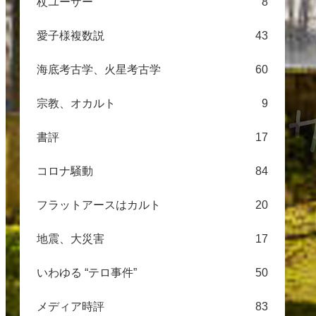
杖ユーザー
8
愛子様複数説
43
海底考古学、火星考古学
60
宗教、オカルト
9
書評
17
コロナ騒動
84
フラットアースはカルト
20
地震、大災害
17
いわゆる “テロ事件”
50
メディア時評
83