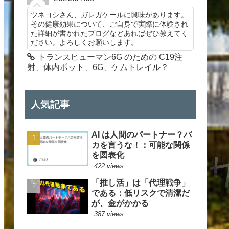
ツネヨシさん、ガレガケールに興味があります。
その健康効果について、ご自身で実際に体験され
た詳細が書かれたブログなどあればぜひ教えてく
ださい。よろしくお願いします。
トランスヒューマン6G のための C19注
射、体内ボット、6G、ケムトレイル？
人気記事
AI は人間のパートナー？バ
カを言うな！：可能な関係
を図表化
422 views
「推し活」は「代理戦争」
である：低リスクで清潔だ
が、金がかかる
387 views