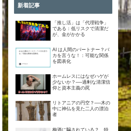
新着記事
「推し活」は「代理戦争」
である：低リスクで清潔だ
が、金がかかる
AI は人間のパートナー？バ
カを言うな！：可能な関係
を図表化
ホームレスにはなぜハゲが
少ないか？──過剰な清潔信
仰と資本主義の罠
リトアニアの円空？──木の
中に神仏を見た二人の漂泊
者
梅酒に騙されている？ 特