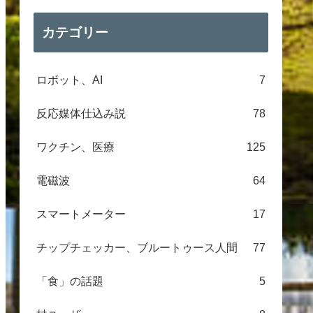
カテゴリー
ロボット、AI
7
反応媒体仕込み説
78
ワクチン、医療
125
電磁波
64
スマートメーター
17
チップチェッカー、ブルートゥース人間
77
ーマン周波数
ヨウ素剤事件：2012
「食」の話題
5
年の夏の或る早朝７人
の刑事が踏み込んでき