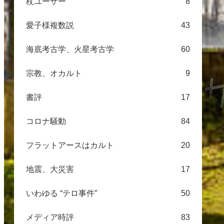
杖ユーザー
8
た！
愛子様複数説
43
海底考古学、火星考古学
60
宗教、オカルト
9
書評
17
コロナ騒動
84
フラットアースはカルト
20
地震、大災害
17
いわゆる “テロ事件”
50
メディア時評
83