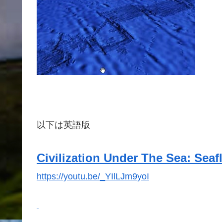
以下は英語版
Civilization Under The Sea: Sea
https://youtu.be/_YIlLJm9yoI