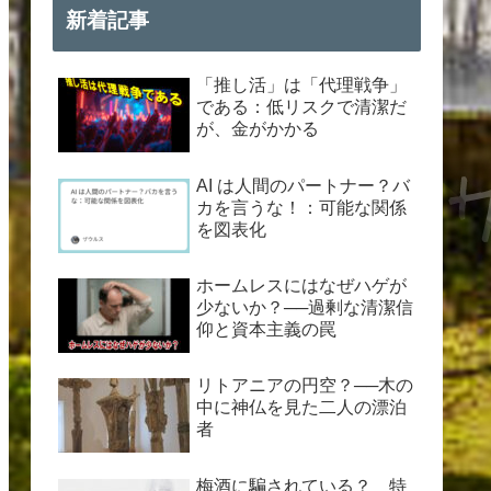
新着記事
「推し活」は「代理戦争」
である：低リスクで清潔だ
が、金がかかる
AI は人間のパートナー？バ
カを言うな！：可能な関係
を図表化
ホームレスにはなぜハゲが
少ないか？──過剰な清潔信
仰と資本主義の罠
リトアニアの円空？──木の
中に神仏を見た二人の漂泊
者
梅酒に騙されている？ 特