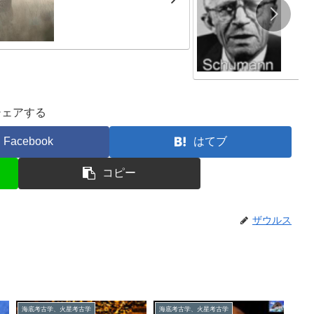
シェアする
Facebook
はてブ
コピー
ザウルス
海底考古学、火星考古学
海底考古学、火星考古学