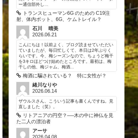
ー通信部外し...
トランスヒューマン6G のための C19注
射、体内ボット、6G、ケムトレイル？
石川 晴美
2026.06.21
こんにちは！以前よく、ブログ読ませていただい
ていましたが、毎日忙しくて、本日は2年ぶりく
らいです。今、梅シーズンなので、ちょうど梅干
を3キロほどつけ始めたところです。最初は、梅
干しの他、梅ジャム、梅酒...
梅酒に騙されている？ 特に女性が？
緒川なりや
2026.06.14
ザウルスさん、こういう記事も書くんですね。見
直しました（笑）。
リトアニアの円空？──木の中に神仏を見
た二人の漂泊者
アーサ
2026.04.08