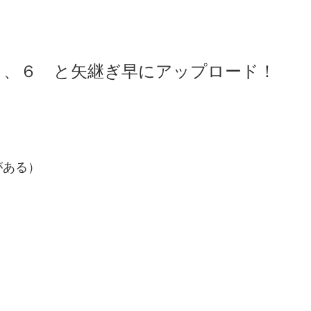
５、６ と矢継ぎ早にアップロード！
がある）