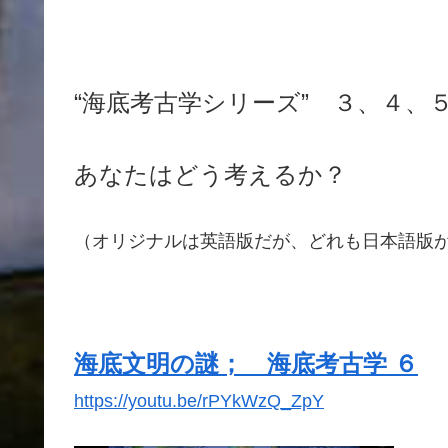
“海底考古学シリーズ” ３、４、
あなたはどう考えるか？
（オリジナルは英語版だが、どれも日本語版
海底文明の謎； 海底考古学 ６
https://youtu.be/rPYkWzQ_ZpY