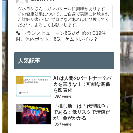
ツネヨシさん、ガレガケールに興味があります。
その健康効果について、ご自身で実際に体験され
た詳細が書かれたブログなどあればぜひ教えてく
ださい。よろしくお願いします。
トランスヒューマン6G のための C19注
射、体内ボット、6G、ケムトレイル？
人気記事
AI は人間のパートナー？バ
カを言うな！：可能な関係
を図表化
397 views
「推し活」は「代理戦争」
である：低リスクで清潔だ
が、金がかかる
364 views