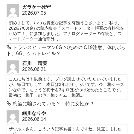
ガラケー死守
2026.07.05
初めまして。いつも貴重な記事を有難うございます。私は、
2026/7/03(金) の院内集会「スマートメーター拒否の有料化を
止めて！」に参加しました。アナログメーターの存続と、ス
マートメーター通信部外し...
トランスヒューマン6G のための C19注射、体内ボッ
ト、6G、ケムトレイル？
石川 晴美
2026.06.21
こんにちは！以前よく、ブログ読ませていただいていました
が、毎日忙しくて、本日は2年ぶりくらいです。今、梅シーズ
ンなので、ちょうど梅干を3キロほどつけ始めたところです。
最初は、梅干しの他、梅ジャム、梅酒...
梅酒に騙されている？ 特に女性が？
緒川なりや
2026.06.14
ザウルスさん、こういう記事も書くんですね。見直しました