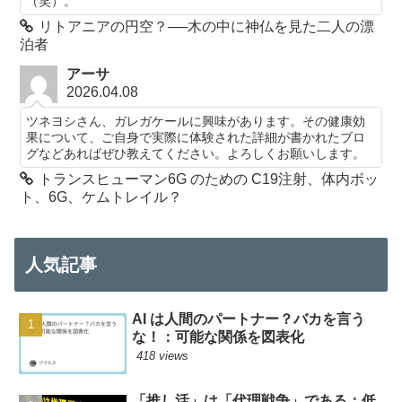
（笑）。
リトアニアの円空？──木の中に神仏を見た二人の漂
泊者
アーサ
2026.04.08
ツネヨシさん、ガレガケールに興味があります。その健康効
果について、ご自身で実際に体験された詳細が書かれたブロ
グなどあればぜひ教えてください。よろしくお願いします。
トランスヒューマン6G のための C19注射、体内ボッ
ト、6G、ケムトレイル？
人気記事
AI は人間のパートナー？バカを言う
な！：可能な関係を図表化
418 views
「推し活」は「代理戦争」である：低