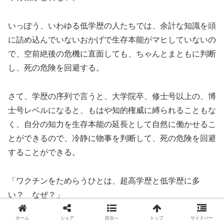
いっぽう、いわゆる低学歴の人たちでは、余計な知識を頭
に詰め込んでいないおかげで生存本能がマヒしていないの
で、空前絶後の危機に直面しても、ちゃんとまともに判断
し、死の危険を回避する。
さて、学歴の序列で言うと、大学院卒、修士号以上の、博
士号レベルになると、もはや知的権威に縛られることもな
く、自分の知力を生存本能の延長として自然に働かせるこ
とができるので、冷静に物事を判断して、死の危険を回避
することができる。
「ワクチンをためらうひとは、超高学歴と低学歴に多
い？ なぜ？」
ホーム
シェア
目次へ
トップ
サイドバー
https://blog.goo.ne.jp/zaurus13/e/3c5b2066da5bcacb6d6f1