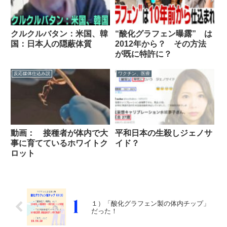
クルクルバタン：米国、韓
“酸化グラフェン曝露” は
国：日本人の隠蔽体質
2012年から？ その方法
が既に特許に？
反応媒体仕込み説
ワクチン、医療
動画： 接種者が体内で大
平和日本の生殺しジェノサ
事に育てているホワイトク
イド？
ロット
１）「酸化グラフェン製の体内チップ」
だった！