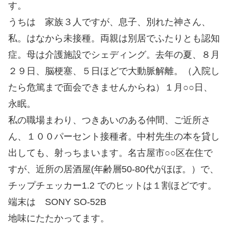
す。
うちは 家族３人ですが、息子、別れた神さん、
私。はなから未接種。両親は別居でふたりとも認知
症。母は介護施設でシェディング。去年の夏、８月
２９日、脳梗塞、５日ほどで大動脈解離。（入院し
たら危篤まで面会できませんからね）１月○○日、
永眠。
私の職場まわり、つきあいのある仲間、ご近所さ
ん、１００パーセント接種者。中村先生の本を貸し
出しても、射っちまいます。名古屋市○○区在住で
すが、近所の居酒屋(年齢層50-80代がほぼ。）で、
チップチェッカー1.2 でのヒットは１割ほどです。
端末は SONY SO-52B
地味にたたかってます。