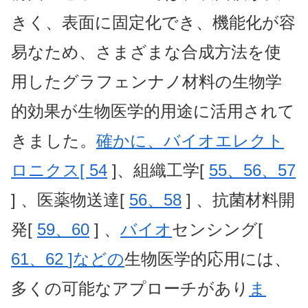
きく、表面に固定化でき、機能化が容
易なため、さまざまな合成方法を使
用したグラフェンナノ材料の生物学
的効果が生物医学的用途に活用されて
きました。
確かに、バイオエレクト
ロニクス[ 54
]、組織工学[
55、56、57
] 、医薬物送達[
56、58
] 、抗菌材料開
発[
59、60
] 、
バイオ
センシング[
61、62
]
など
の
生物医学的応用には、
多くの可能なアプローチがあり
ま