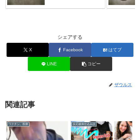
シェアする
X
Facebook
はてブ
LINE
コピー
ザウルス
関連記事
ワクチン、医療
反応媒体仕込み説