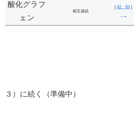
酸化グラフ
82、83
[
]
相互接続
_
_
ェン
３）に続く（準備中）