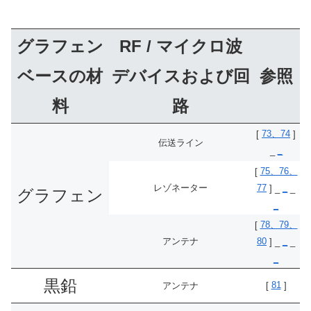
グラフェン
RF / マイクロ波
ベースの材
デバイスおよび回
参照
料
路
73、74
[
]
伝送ライン
_
_
75、76、
[
レゾネーター
77
_
] _
_
グラフェン
_
78、79、
[
アンテナ
80
_
] _
_
_
黒鉛
81
アンテナ
[
]