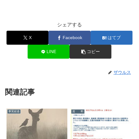
シェアする
X
Facebook
はてブ
LINE
コピー
ザウルス
関連記事
事実経過
資 料