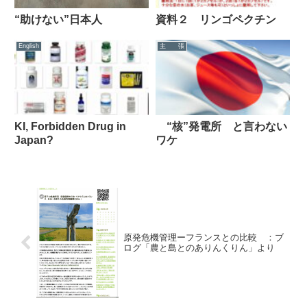
“助けない”日本人
資料２ リンゴペクチン
English
主 張
KI, Forbidden Drug in
“核”発電所 と言わない
Japan?
ワケ
原発危機管理ーフランスとの比較 ：ブ
ログ「農と島とのありんくりん」より