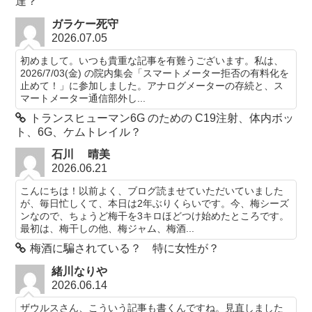
達？
ガラケー死守
2026.07.05
初めまして。いつも貴重な記事を有難うございます。私は、
2026/7/03(金) の院内集会「スマートメーター拒否の有料化を
止めて！」に参加しました。アナログメーターの存続と、ス
マートメーター通信部外し...
トランスヒューマン6G のための C19注射、体内ボッ
ト、6G、ケムトレイル？
石川 晴美
2026.06.21
こんにちは！以前よく、ブログ読ませていただいていました
が、毎日忙しくて、本日は2年ぶりくらいです。今、梅シーズ
ンなので、ちょうど梅干を3キロほどつけ始めたところです。
最初は、梅干しの他、梅ジャム、梅酒...
梅酒に騙されている？ 特に女性が？
緒川なりや
2026.06.14
ザウルスさん、こういう記事も書くんですね。見直しました