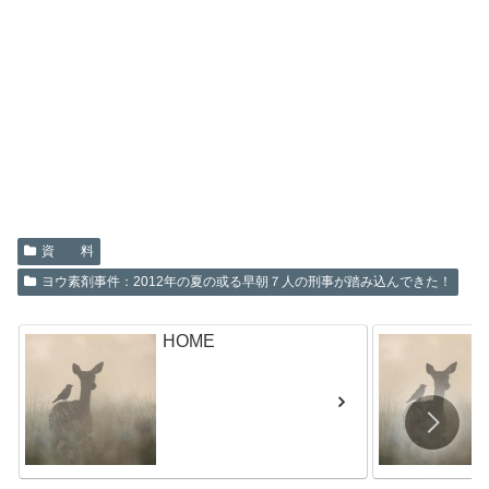
資 料
ヨウ素剤事件：2012年の夏の或る早朝７人の刑事が踏み込んできた！
HOME