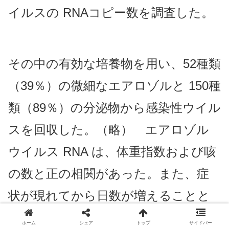
イルスの RNAコピー数を調査した。
その中の有効な培養物を用い、52種類
（39％）の微細なエアロゾルと 150種
類（89％）の分泌物から感染性ウイル
スを回収した。（略） エアロゾル
ウイルス RNA は、体重指数および咳
の数と正の相関があった。また、症
状が現れてから日数が増えることと
には正の相関は見られなかった。
ホーム
シェア
トップ
サイドバー