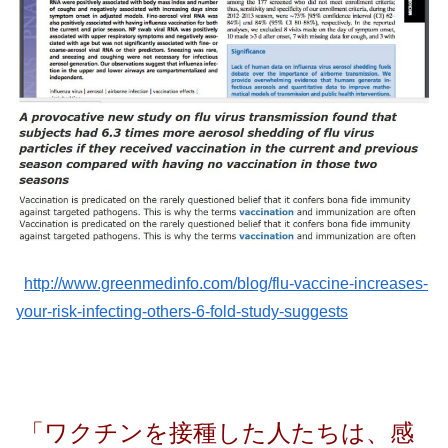
http://www.greenmedinfo.com/blog/flu-vaccine-increases-
your-risk-infecting-others-6-fold-study-suggests
「ワクチンを接種した人たちは、感