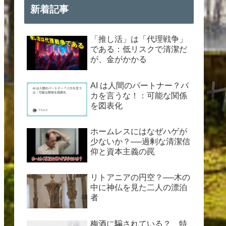
新着記事
「推し活」は「代理戦争」
である：低リスクで清潔だ
が、金がかかる
AI は人間のパートナー？バ
カを言うな！：可能な関係
を図表化
ホームレスにはなぜハゲが
少ないか？──過剰な清潔信
仰と資本主義の罠
リトアニアの円空？──木の
中に神仏を見た二人の漂泊
者
梅酒に騙されている？ 特