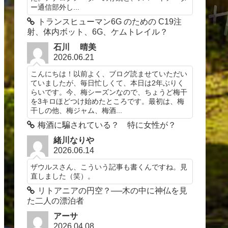
ー通信部外し...
トランスヒューマン6G のための C19注
射、体内ボット、6G、ケムトレイル？
石川 晴美
2026.06.21
こんにちは！以前よく、ブログ読ませていただい
ていましたが、毎日忙しくて、本日は2年ぶりく
らいです。今、梅シーズンなので、ちょうど梅干
を3キロほどつけ始めたところです。最初は、梅
干しの他、梅ジャム、梅酒...
梅酒に騙されている？ 特に女性が？
緒川なりや
2026.06.14
ザウルスさん、こういう記事も書くんですね。見
直しました（笑）。
リトアニアの円空？──木の中に神仏を見
た二人の漂泊者
アーサ
2026.04.08