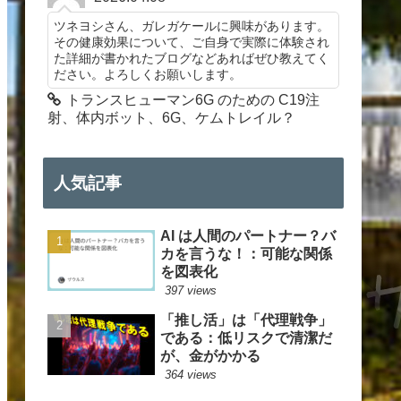
ツネヨシさん、ガレガケールに興味があります。
その健康効果について、ご自身で実際に体験され
た詳細が書かれたブログなどあればぜひ教えてく
ださい。よろしくお願いします。
トランスヒューマン6G のための C19注
射、体内ボット、6G、ケムトレイル？
人気記事
AI は人間のパートナー？バ
カを言うな！：可能な関係
を図表化
397 views
「推し活」は「代理戦争」
である：低リスクで清潔だ
が、金がかかる
364 views