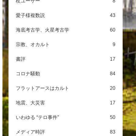
杖ユーザー
8
愛子様複数説
43
海底考古学、火星考古学
60
宗教、オカルト
9
書評
17
コロナ騒動
84
フラットアースはカルト
20
地震、大災害
17
いわゆる “テロ事件”
50
メディア時評
83