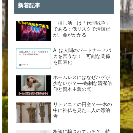
新着記事
「推し活」は「代理戦争」
である：低リスクで清潔だ
が、金がかかる
AI は人間のパートナー？バ
カを言うな！：可能な関係
を図表化
ホームレスにはなぜハゲが
少ないか？──過剰な清潔信
仰と資本主義の罠
リトアニアの円空？──木の
中に神仏を見た二人の漂泊
者
梅酒に騙されている？ 特