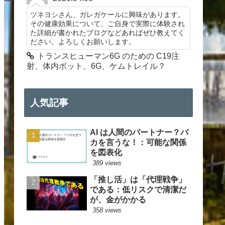
ツネヨシさん、ガレガケールに興味があります。
その健康効果について、ご自身で実際に体験され
た詳細が書かれたブログなどあればぜひ教えてく
ださい。よろしくお願いします。
トランスヒューマン6G のための C19注
射、体内ボット、6G、ケムトレイル？
人気記事
AI は人間のパートナー？バ
カを言うな！：可能な関係
を図表化
389 views
「推し活」は「代理戦争」
である：低リスクで清潔だ
が、金がかかる
358 views