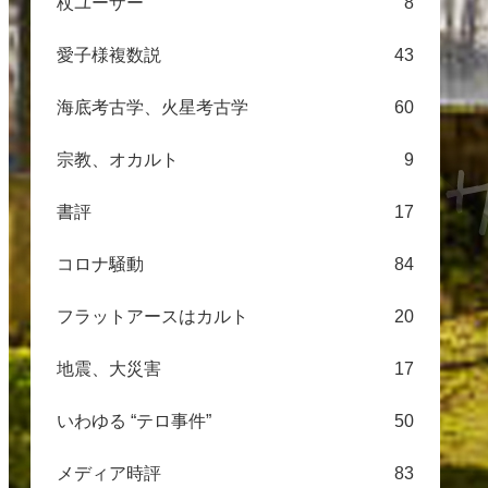
杖ユーザー
8
愛子様複数説
43
海底考古学、火星考古学
60
宗教、オカルト
9
書評
17
コロナ騒動
84
フラットアースはカルト
20
地震、大災害
17
いわゆる “テロ事件”
50
メディア時評
83