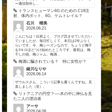
ー通信部外し...
トランスヒューマン6G のための C19注
射、体内ボット、6G、ケムトレイル？
石川 晴美
2026.06.21
こんにちは！以前よく、ブログ読ませていただい
ていましたが、毎日忙しくて、本日は2年ぶりく
らいです。今、梅シーズンなので、ちょうど梅干
を3キロほどつけ始めたところです。最初は、梅
干しの他、梅ジャム、梅酒...
梅酒に騙されている？ 特に女性が？
緒川なりや
2026.06.14
ザウルスさん、こういう記事も書くんですね。見
直しました（笑）。
リトアニアの円空？──木の中に神仏を見
た二人の漂泊者
アーサ
2026.04.08