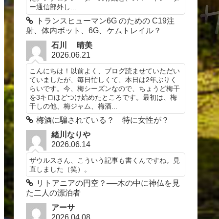
ー通信部外し...
トランスヒューマン6G のための C19注
射、体内ボット、6G、ケムトレイル？
石川 晴美
2026.06.21
こんにちは！以前よく、ブログ読ませていただい
ていましたが、毎日忙しくて、本日は2年ぶりく
らいです。今、梅シーズンなので、ちょうど梅干
を3キロほどつけ始めたところです。最初は、梅
干しの他、梅ジャム、梅酒...
梅酒に騙されている？ 特に女性が？
緒川なりや
2026.06.14
ザウルスさん、こういう記事も書くんですね。見
直しました（笑）。
リトアニアの円空？──木の中に神仏を見
た二人の漂泊者
アーサ
2026.04.08