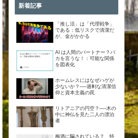
新着記事
「推し活」は「代理戦争」
である：低リスクで清潔だ
が、金がかかる
AI は人間のパートナー？バ
カを言うな！：可能な関係
を図表化
ホームレスにはなぜハゲが
少ないか？──過剰な清潔信
仰と資本主義の罠
リトアニアの円空？──木の
中に神仏を見た二人の漂泊
者
梅酒に騙されている？ 特