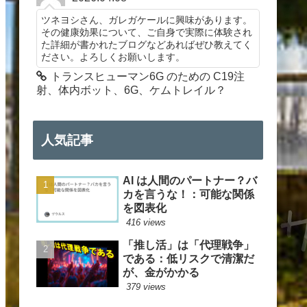
ツネヨシさん、ガレガケールに興味があります。
その健康効果について、ご自身で実際に体験され
た詳細が書かれたブログなどあればぜひ教えてく
ださい。よろしくお願いします。
トランスヒューマン6G のための C19注
射、体内ボット、6G、ケムトレイル？
人気記事
AI は人間のパートナー？バ
カを言うな！：可能な関係
を図表化
416 views
「推し活」は「代理戦争」
である：低リスクで清潔だ
が、金がかかる
379 views