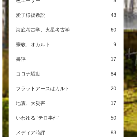
杖ユーザー
8
愛子様複数説
43
海底考古学、火星考古学
60
宗教、オカルト
9
書評
17
コロナ騒動
84
フラットアースはカルト
20
地震、大災害
17
いわゆる “テロ事件”
50
メディア時評
83