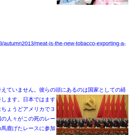
3/autumn2013/meat-is-the-new-tobacco-exporting-a-
考えていません。彼らの頭にあるのは
国家としての経
告します。日本ではます
はちょうどアメリカで３
国の人々がこの死のレー
の馬鹿げたレースに参加