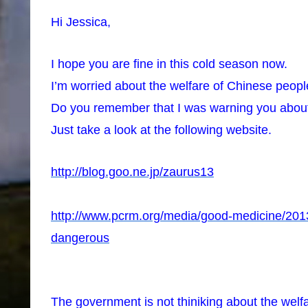
Hi Jessica,
I hope you are fine in this cold season now.
I’m worried about the welfare of Chinese people
Do you remember that I was warning you about 
Just take a look at the following website.
http://blog.goo.ne.jp/zaurus13
http://www.pcrm.org/media/good-medicine/201
dangerous
The government is not thiniking about the welfa