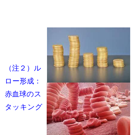
（注２）ル
ロー形成：
赤血球のス
タッキング