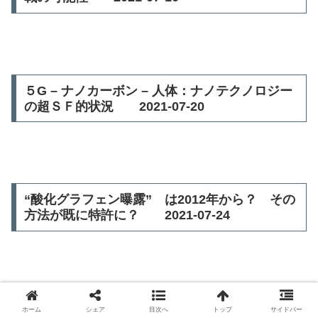
５G – ナノカーボン – 人体：ナノテクノロジー
の超ＳＦ的状況 2021-07-20
“酸化グラフェン曝露” は2012年から？ その
方法が既に特許に？ 2021-07-24
５Gゾンビの大増殖？ トランスヒューマン化
ホーム
シェア
目次へ
トップ
サイドバー