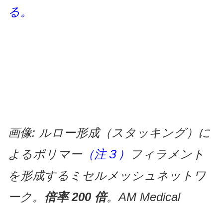
る。
画像
:
ルロー形成（スタッキング）に
よるポリマー
（注３）
フィラメント
を形成するミセルメッシュネットワ
ーク。
倍率
200
倍
。
AM Medical