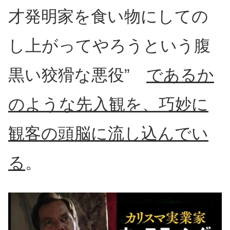
才発明家を食い物にしての
し上がってやろうという腹
黒い狡猾な悪役”
であるか
のような先入観を、巧妙に
観客の頭脳に流し込んでい
る
。