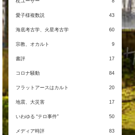
杖ユーザー
8
愛子様複数説
43
海底考古学、火星考古学
60
宗教、オカルト
9
書評
17
コロナ騒動
84
フラットアースはカルト
20
地震、大災害
17
いわゆる “テロ事件”
50
メディア時評
83