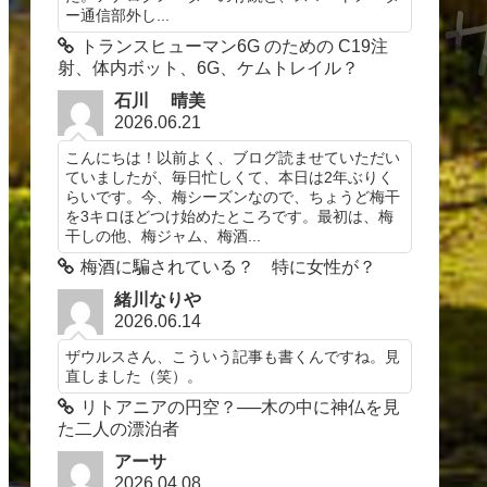
ー通信部外し...
トランスヒューマン6G のための C19注
射、体内ボット、6G、ケムトレイル？
石川 晴美
2026.06.21
こんにちは！以前よく、ブログ読ませていただい
ていましたが、毎日忙しくて、本日は2年ぶりく
らいです。今、梅シーズンなので、ちょうど梅干
を3キロほどつけ始めたところです。最初は、梅
干しの他、梅ジャム、梅酒...
梅酒に騙されている？ 特に女性が？
緒川なりや
2026.06.14
ザウルスさん、こういう記事も書くんですね。見
直しました（笑）。
リトアニアの円空？──木の中に神仏を見
た二人の漂泊者
アーサ
2026.04.08