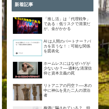
新着記事
「推し活」は「代理戦争」
である：低リスクで清潔だ
が、金がかかる
AI は人間のパートナー？バ
カを言うな！：可能な関係
を図表化
ホームレスにはなぜハゲが
少ないか？──過剰な清潔信
仰と資本主義の罠
リトアニアの円空？──木の
中に神仏を見た二人の漂泊
者
梅酒に騙されている？ 特