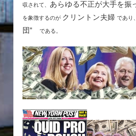
あらゆる不正が大手を振
収されて、
クリントン夫婦
を象徴するのが
であり
団”
である。