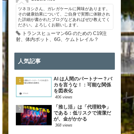
ツネヨシさん、ガレガケールに興味があります。
その健康効果について、ご自身で実際に体験され
た詳細が書かれたブログなどあればぜひ教えてく
ださい。よろしくお願いします。
トランスヒューマン6G のための C19注
射、体内ボット、6G、ケムトレイル？
人気記事
AI は人間のパートナー？バ
カを言うな！：可能な関係
を図表化
406 views
「推し活」は「代理戦争」
である：低リスクで清潔だ
が、金がかかる
368 views