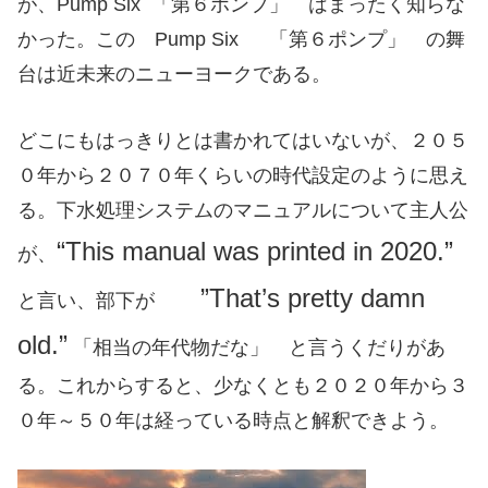
が、Pump Six 「第６ポンプ」 はまったく知らな
かった。この Pump Six 「第６ポンプ」 の舞
台は近未来のニューヨークである。
どこにもはっきりとは書かれてはいないが、２０５
０年から２０７０年くらいの時代設定のように思え
る。下水処理システムのマニュアルについて主人公
“This manual was printed in 2020.”
が
、
”That’s pretty damn
と言い、部下が
old.”
「相当の年代物だな」 と言うくだりがあ
る。これからすると、少なくとも２０２０年から３
０年～５０年は経っている時点と解釈できよう。