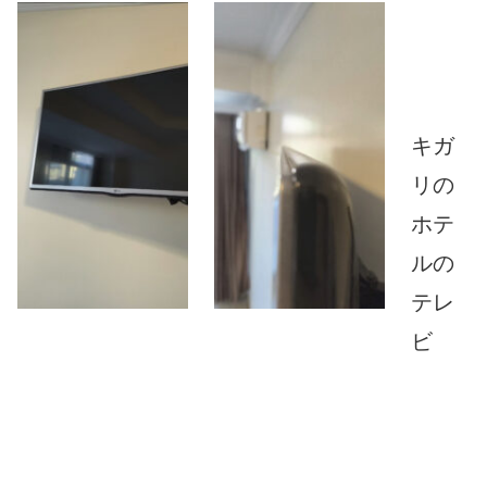
キガ
リの
ホテ
ルの
テレ
ビ