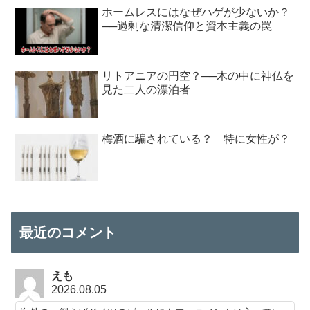
ホームレスにはなぜハゲが少ないか？
──過剰な清潔信仰と資本主義の罠
リトアニアの円空？──木の中に神仏を
見た二人の漂泊者
梅酒に騙されている？ 特に女性が？
最近のコメント
えも
2026.08.05