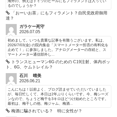
海外の、例えばドイツのビールにもフィラメントは入ってい
るのでしょうか？
「おーいお茶」にもフィラメント？自民党政府御用
達？
ガラケー死守
2026.07.05
初めまして。いつも貴重な記事を有難うございます。私は、
2026/7/03(金) の院内集会「スマートメーター拒否の有料化を
止めて！」に参加しました。アナログメーターの存続と、ス
マートメーター通信部外し...
トランスヒューマン6G のための C19注射、体内ボッ
ト、6G、ケムトレイル？
石川 晴美
2026.06.21
こんにちは！以前よく、ブログ読ませていただいていました
が、毎日忙しくて、本日は2年ぶりくらいです。今、梅シーズ
ンなので、ちょうど梅干を3キロほどつけ始めたところです。
最初は、梅干しの他、梅ジャム、梅酒...
梅酒に騙されている？ 特に女性が？