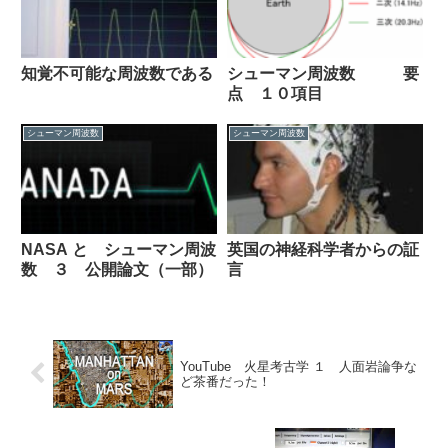
知覚不可能な周波数である
シューマン周波数 要
点 １０項目
シューマン周波数
シューマン周波数
NASA と シューマン周波
英国の神経科学者からの証
数 ３ 公開論文（一部）
言
YouTube 火星考古学 １ 人面岩論争な
ど茶番だった！